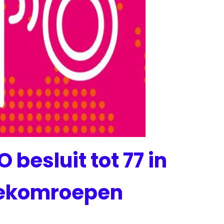
besluit tot 77 in
reekomroepen
enieuws