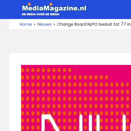
Ga
MediaMa
naar
de
De
Home
Nieuws
Change Board NLPO besluit tot 77 i
media
inhoud
over
de
media