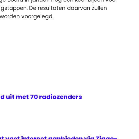
lgstappen. De resultaten daarvan zullen
 worden voorgelegd.
d uit met 70 radiozenders
t vast internet aanbieden via Ziggo-