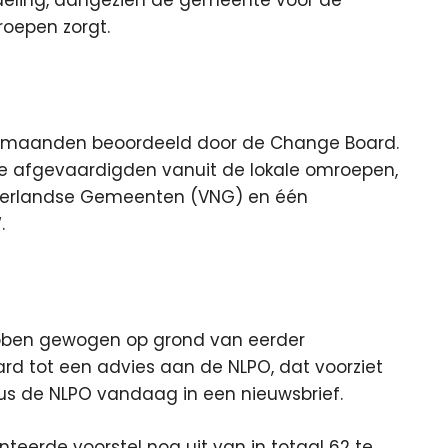
deling, aangezien de gemeente voor de
roepen zorgt.
en maanden beoordeeld door de Change Board.
ie afgevaardigden vanuit de lokale omroepen,
derlandse Gemeenten (VNG) en één
.
 hebben gewogen op grond van eerder
rd tot een advies aan de NLPO, dat voorziet
us de NLPO vandaag in een nieuwsbrief.
teerde voorstel nog uit van in totaal 62 te