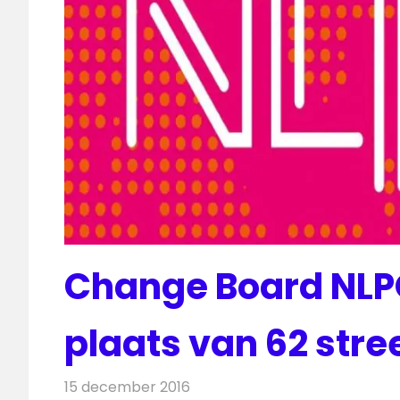
Change Board NLPO 
plaats van 62 st
15 december 2016
Redactie
Nieuws
,
Radionieuws
,
Televisi