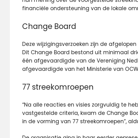
hun mening over de voorgestelde streekin
financiële ondersteuning van de lokale om
Change Board
Deze wijzigingsverzoeken zijn de afgelop
Dit Change Board bestond uit minimaal dr
één afgevaardigde van de Vereniging Ne
afgevaardigde van het Ministerie van OCW
77 streekomroepen
“Na alle reacties en visies zorgvuldig te
vastgestelde criteria, kwam de Change Boa
in de vorming van 77 streekomroepen”, ald
De organisatie ging in haar eerder gepresen