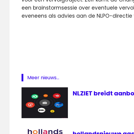
een brainstormsessie over eventuele vervo
eveneens als advies aan de NLPO-directie
Change
Board
ezine
lokale
omroep
NLPO
Meer nieuws...
OLON
Radio
NLZIET breidt aanbo
streekomroep
televisie
hollandsnieuwe gaa