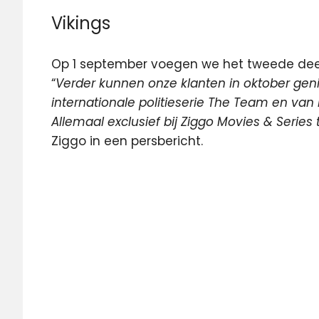
Vikings
Op 1 september voegen we het tweede deel 
“
Verder kunnen onze klanten in oktober gen
internationale politieserie The Team en van 
Allemaal exclusief bij Ziggo Movies & Series 
Ziggo in een persbericht.
Comedy
Central
Comedy
Central
Extra
HBO
Movies
&