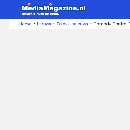
MediaMa
De
Ga
Home
Nieuws
Televisienieuws
Comedy Central Ex
media
naar
over
de
de
inhoud
media