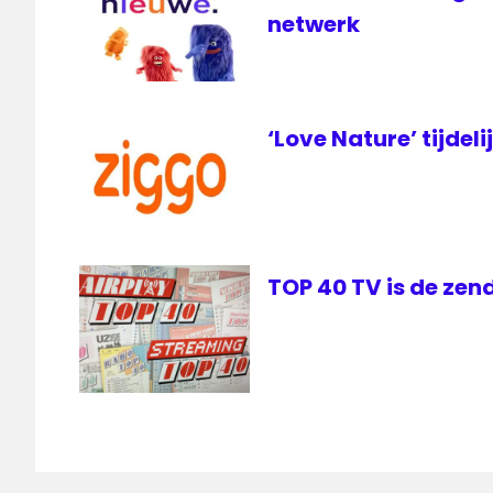
netwerk
‘Love Nature’ tijdeli
TOP 40 TV is de zen