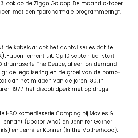
123, ook op de Ziggo Go app. De maand oktober
stober’ met een “paranormale programmering”.
 de kabelaar ook het aantal series dat te
 (X)L-abonnement uit. Op 10 september start
BO dramaserie The Deuce, alleen on demand
olgt de legalisering en de groei van de porno-
 tot aan het midden van de jaren ’80. In
 jaren 1977: het discotijdperk met op drugs
n de HBO komedieserie Camping bij Movies &
d Tennant (Doctor Who) en Jennifer Garner
rls) en Jennifer Konner (In the Motherhood).