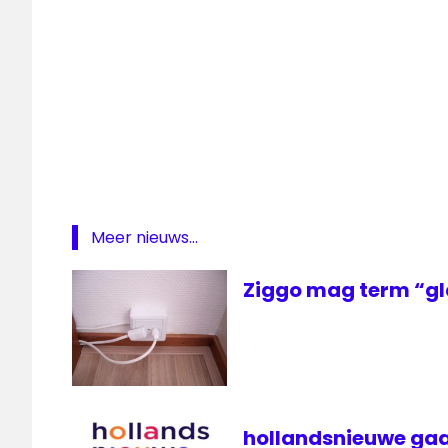
Series
On
Demand
televisie
Zender
van de
maand
ziggo
Meer nieuws...
Ziggo mag term “gl
hollandsnieuwe gaa