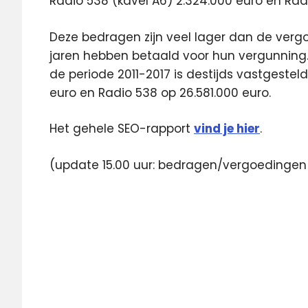
Radio 538 (kavel A6) 2.324.000 euro en Radi
Deze bedragen zijn veel lager dan de verg
jaren hebben betaald voor hun vergunning.
de periode 2011-2017 is destijds vastgestel
euro en Radio 538 op 26.581.000 euro.
Het gehele SEO-rapport
vind je hier
.
(update 15.00 uur: bedragen/vergoedingen
commerciële
radiozenders
ezine
FM-
vergunning
frequentie