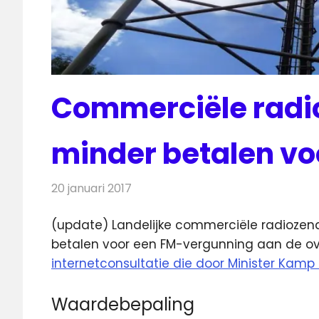
Commerciële radi
minder betalen v
20 januari 2017
Redactie
Nieuws
,
Radionieuws
(update) Landelijke commerciële radioze
betalen voor een FM-vergunning aan de ov
internetconsultatie die door Minister Ka
Waardebepaling