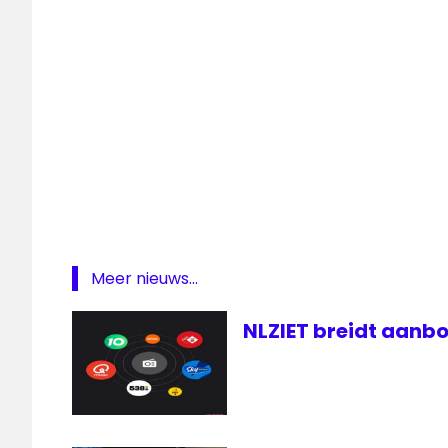
Radio
radiozenders
SEO
waarde
Meer nieuws...
NLZIET breidt aanbo