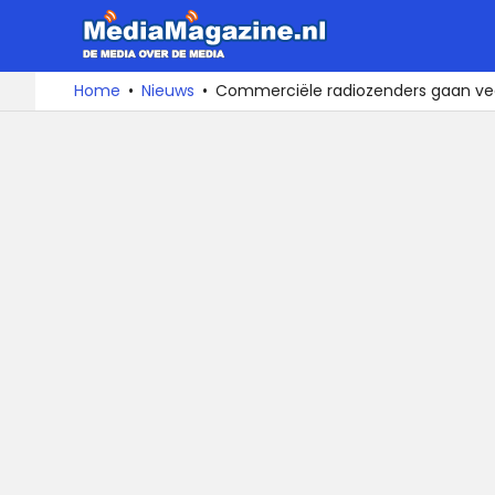
MediaMa
De
Ga
Home
Nieuws
Commerciële radiozenders gaan vee
media
naar
over
de
de
inhoud
media