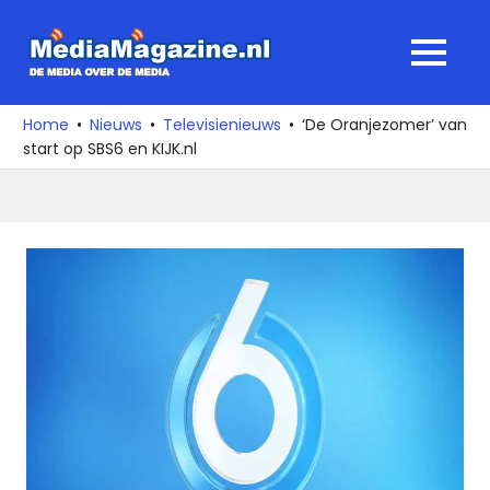
Ga
naar
MediaMagaz
MENU
de
De
inhoud
media
Home
Nieuws
Televisienieuws
‘De Oranjezomer’ van
over
start op SBS6 en KIJK.nl
de
media