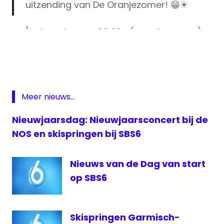
uitzending van De Oranjezomer! 😁☀
[Iedere dag om 20:00u (vanaf morgen)
De
en 22:55u (vanaf vandaag) op
Oranjezomer
SBS6!]
#veronicainside
#deoranjezomer
EK
pic.twitter.com/zwbDF9Gitv
Voetbal
Johan
Meer nieuws...
— Veronica Inside (@veronicainside)
Derksen
June 10, 2021
kijk.nl
Nieuwjaarsdag: Nieuwjaarsconcert bij de
René
NOS en skispringen bij SBS6
van
der
Nieuws van de Dag van start
Gijp
op SBS6
sbs6
Wilfred
Genee
Skispringen Garmisch-