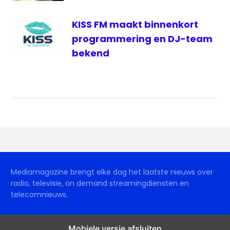
KISS FM maakt binnenkort
programmering en DJ-team
bekend
Mediamagazine brengt elke dag het laatste nieuws over
radio, televisie, on demand streamingdiensten en
telecomnieuws.
Mobiele versie afsluiten