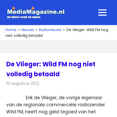
Ga
naar
MediaMagaz
MENU
de
De
inhoud
media
Home
Nieuws
Radionieuws
De Vlieger: Wild FM nog
over
niet volledig betaald
de
media
De Vlieger: Wild FM nog niet
volledig betaald
10 augustus 2012
Redactie
Radionieuws
Erik de Vlieger, de vorige eigenaar
van de regionale commerciële radiozender
Wild FM, heeft nog geld tegoed van het