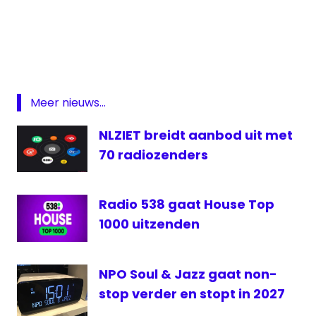
AKP
Media
Erik De
Vlieger
Featured
Meer nieuws...
Radio
NLZIET breidt aanbod uit met
Wild
FM
70 radiozenders
Radio 538 gaat House Top
1000 uitzenden
NPO Soul & Jazz gaat non-
stop verder en stopt in 2027