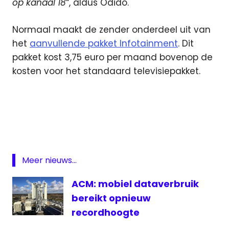
op kanaal 18
“, aldus Odido.
Normaal maakt de zender onderdeel uit van
het
aanvullende pakket Infotainment
. Dit
pakket kost 3,75 euro per maand bovenop de
kosten voor het standaard televisiepakket.
digitale
televisie
Odido
Zender
van de
Meer nieuws...
maand
ACM: mobiel dataverbruik
bereikt opnieuw
recordhoogte