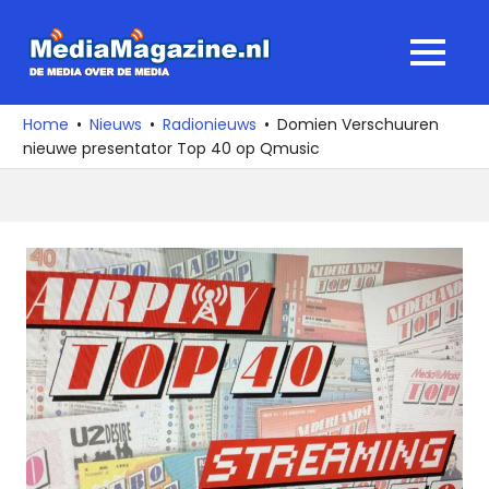
Ga
naar
MediaMagaz
MENU
de
De
inhoud
media
Home
Nieuws
Radionieuws
Domien Verschuuren
over
nieuwe presentator Top 40 op Qmusic
de
media