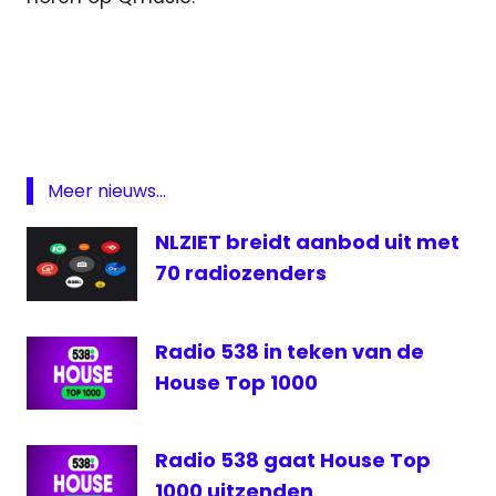
538TOP50
Domien
Verschuuren
Qmusic
Radio
Meer nieuws...
Radio
NLZIET breidt aanbod uit met
538
70 radiozenders
top
40
Radio 538 in teken van de
House Top 1000
Radio 538 gaat House Top
1000 uitzenden