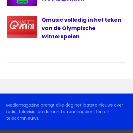
Qmusic volledig in het teken
van de Olympische
Winterspelen
Mediamagazine brengt elke dag het laatste nieuws over
radio, televisie, on demand streamingdiensten en
telecomnieuws.