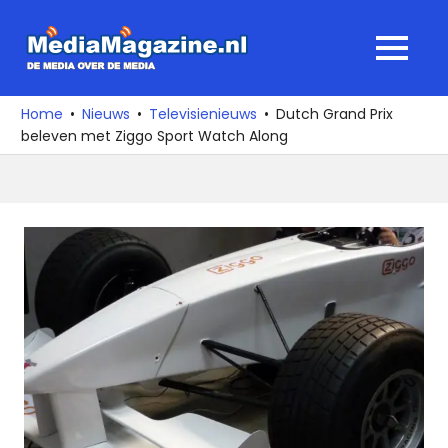
Ga
naar
MediaMagaz
MENU
de
De
inhoud
media
Home
Nieuws
Televisienieuws
Dutch Grand Prix
over
beleven met Ziggo Sport Watch Along
de
media