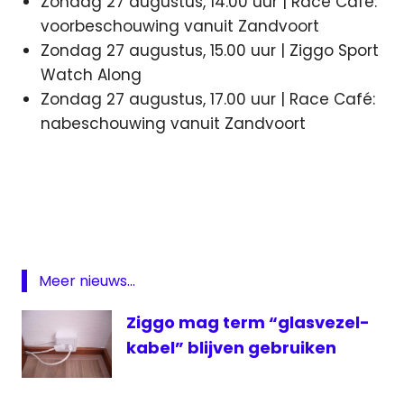
Zondag 27 augustus, 14.00 uur | Race Café:
voorbeschouwing vanuit Zandvoort
Zondag 27 augustus, 15.00 uur | Ziggo Sport
Watch Along
Zondag 27 augustus, 17.00 uur | Race Café:
nabeschouwing vanuit Zandvoort
Dutch
Grand
Prix
Formule
1
Meer nieuws...
Rob
Kamphues
Ziggo mag term “glasvezel-
Robert
kabel” blijven gebruiken
Doornbos
ziggo