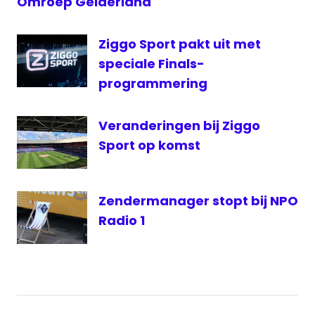
Omroep Gelderland
Omroep
Gelderland
Ziggo Sport pakt uit met
radio
speciale Finals-
1
programmering
RTL7
Vitesse
Veranderingen bij Ziggo
Vitesse
Sport op komst
livestream
Vitesse-
Lazio
Zendermanager stopt bij NPO
Radio 1