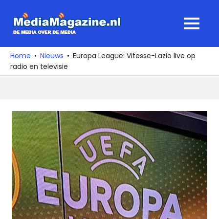
Ga
naar
MediaMagaz
MENU
de
De
inhoud
media
Home
Nieuws
Europa League: Vitesse-Lazio live op
over
radio en televisie
de
media