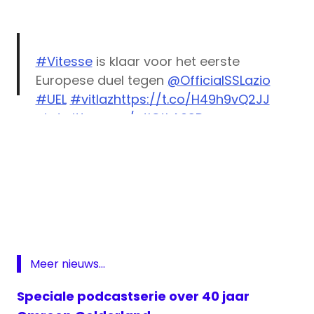
#Vitesse
is klaar voor het eerste
Europese duel tegen
@OfficialSSLazio
#UEL
#vitlaz
https://t.co/H49h9vQ2JJ
pic.twitter.com/otlCtkA0SD
— Vitesse (@MijnVitesse)
September 13,
2017
Europa
League
Fox
Sports
live
Meer nieuws...
Vitesse
livestream
Speciale podcastserie over 40 jaar
Vitesse