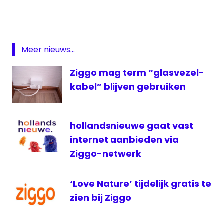
Eurosport
2
KPN
Pluspakket
Meer nieuws...
Zender
Ziggo mag term “glasvezel-
van de
maand
kabel” blijven gebruiken
ziggo
hollandsnieuwe gaat vast
internet aanbieden via
Ziggo-netwerk
‘Love Nature’ tijdelijk gratis te
zien bij Ziggo