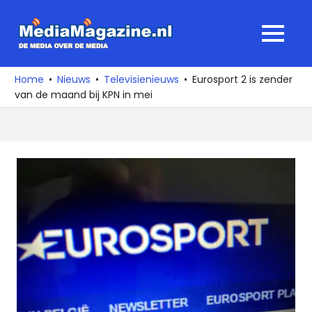
Ga
naar
MediaMagaz
MENU
de
De
inhoud
media
Home
Nieuws
Televisienieuws
Eurosport 2 is zender
over
van de maand bij KPN in mei
de
media