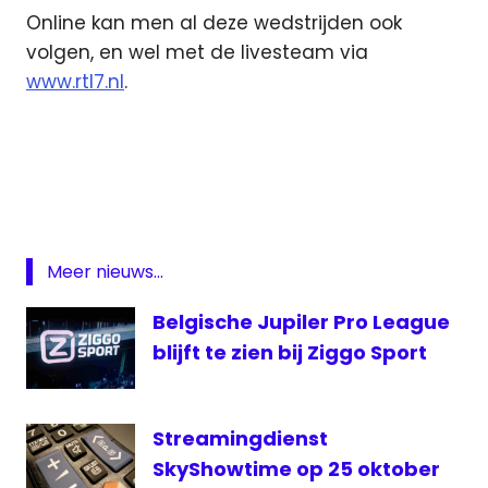
Online kan men al deze wedstrijden ook
volgen, en wel met de livesteam via
www.rtl7.nl
.
België
EK
Hockey
EK
Hockey
Meer nieuws...
live
internet
Belgische Jupiler Pro League
live
blijft te zien bij Ziggo Sport
Nederland
RTL7
Streamingdienst
RTL7
live
SkyShowtime op 25 oktober