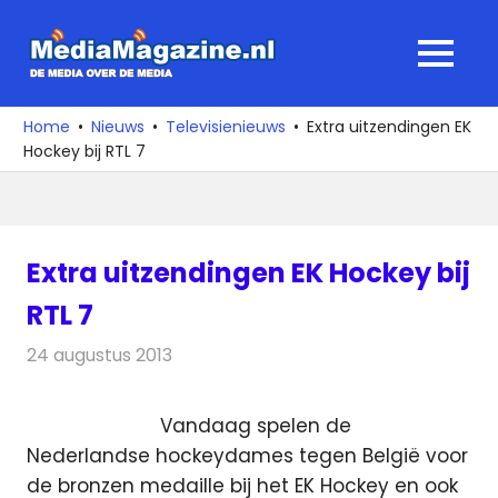
Ga
naar
MediaMagaz
MENU
de
De
inhoud
media
Home
Nieuws
Televisienieuws
Extra uitzendingen EK
over
Hockey bij RTL 7
de
media
Extra uitzendingen EK Hockey bij
RTL 7
24 augustus 2013
Redactie
Televisienieuws
Vandaag spelen de
Nederlandse hockeydames tegen België voor
de bronzen medaille bij het EK Hockey en ook