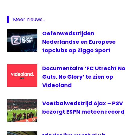
— FOX Sports (@FOXSportsnl)
November
FC
Utrecht
24, 2017
Meer nieuws...
Fox
Sports
Oefenwedstrijden
FOX
Nederlandse en Europese
Sports
topclubs op Ziggo Sport
live
Hélène
Hendriks
Documentaire ‘FC Utrecht No
Het
Guts, No Glory’ te zien op
Kasteel
Videoland
Sparta
verslaggever
Voetbalwedstrijd Ajax – PSV
vlog
bezorgt ESPN meteen record