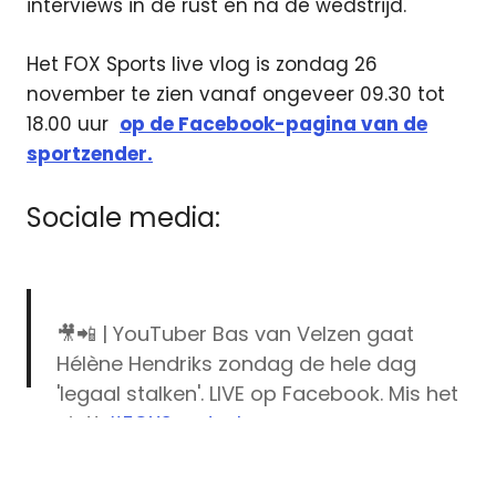
interviews in de rust en na de wedstrijd.
Het FOX Sports live vlog is zondag 26
november te zien vanaf ongeveer 09.30 tot
18.00 uur
op de Facebook-pagina van de
sportzender.
Sociale media:
🎥📲 | YouTuber Bas van Velzen gaat
Hélène Hendriks zondag de hele dag
'legaal stalken'. LIVE op Facebook. Mis het
niet!
#FOXSportsvlog
Bas
pic.twitter.com/QOZNHGrPzE
van
Velzen