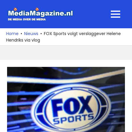
Ga
naar
MediaMagaz
MENU
de
De
inhoud
media
Home
Nieuws
FOX Sports volgt verslaggever Helene
over
Hendriks via vlog
de
media