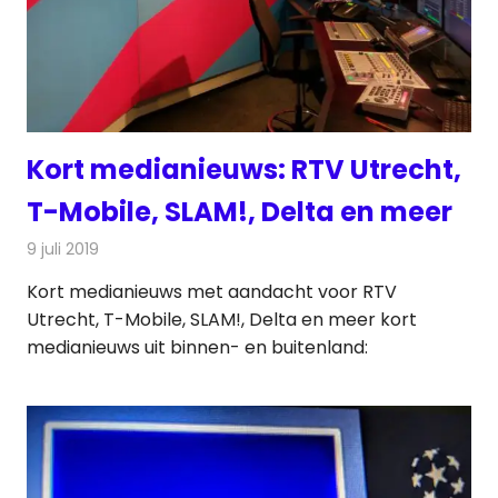
Kort medianieuws: RTV Utrecht,
T-Mobile, SLAM!, Delta en meer
9 juli 2019
Redactie
Andere media over de media
Kort medianieuws met aandacht voor RTV
Utrecht, T-Mobile, SLAM!, Delta en meer kort
medianieuws uit binnen- en buitenland: