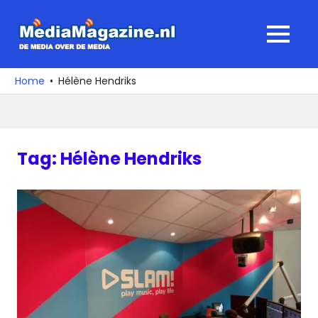
Ga
naar
MediaMagaz
MENU
de
De
inhoud
media
Home
Hélène Hendriks
over
de
media
Tag:
Hélène Hendriks