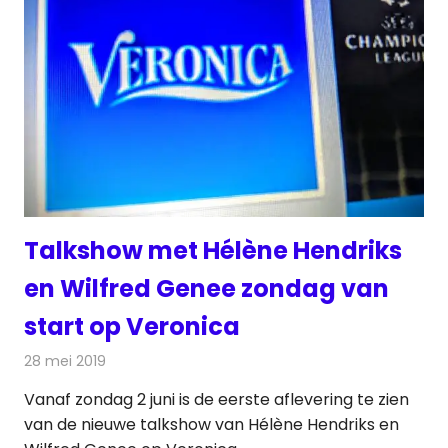
Talkshow met Hélène Hendriks
en Wilfred Genee zondag van
start op Veronica
28 mei 2019
Redactie
Televisienieuws
Vanaf zondag 2 juni is de eerste aflevering te zien
van de nieuwe talkshow van Hélène Hendriks en