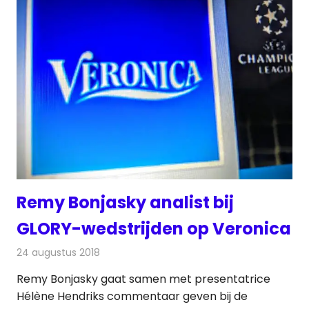
Remy Bonjasky analist bij
GLORY-wedstrijden op Veronica
24 augustus 2018
Redactie
Televisienieuws
Remy Bonjasky gaat samen met presentatrice
Hélène Hendriks commentaar geven bij de