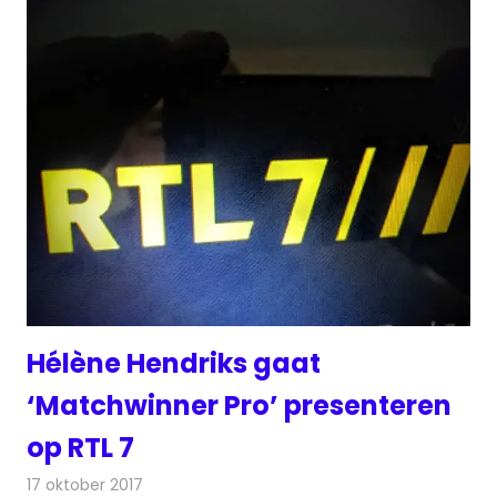
Hélène Hendriks gaat
‘Matchwinner Pro’ presenteren
op RTL 7
17 oktober 2017
Redactie
Nieuws
,
Televisienieuws