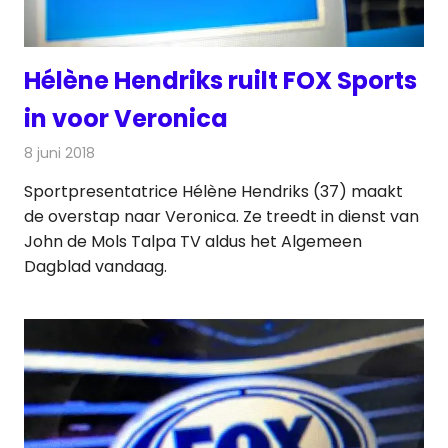
Hélène Hendriks ruilt FOX Sports
in voor Veronica
8 juni 2018
Redactie
Televisienieuws
Sportpresentatrice Hélène Hendriks (37) maakt
de overstap naar Veronica. Ze treedt in dienst van
John de Mols Talpa TV aldus het Algemeen
Dagblad vandaag.