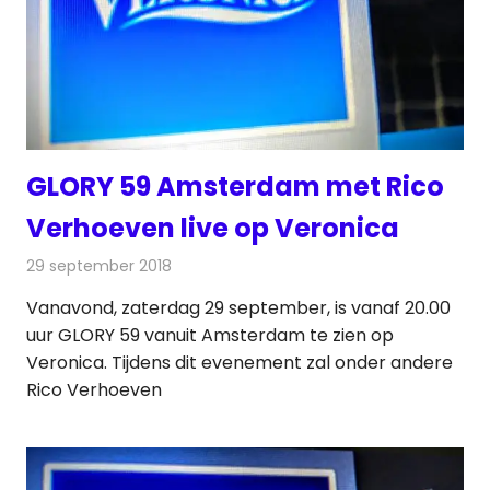
GLORY 59 Amsterdam met Rico
Verhoeven live op Veronica
29 september 2018
Redactie
Televisienieuws
Vanavond, zaterdag 29 september, is vanaf 20.00
uur GLORY 59 vanuit Amsterdam te zien op
Veronica. Tijdens dit evenement zal onder andere
Rico Verhoeven