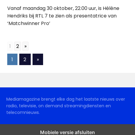
Vanaf maandag 30 oktober, 22.00 uur, is Hélène
Hendriks bij RTL 7 te zien als presentatrice van
‘Matchwinner Pro’
1
2
»
Berichten
Volgende
1
2
»
berichten
paginering
Mediamagazine brengt elke dag het laatste nieuws over
radio, televisie, on demand streamingdiensten en
telecomnieuws.
Mobiele versie afsluiten