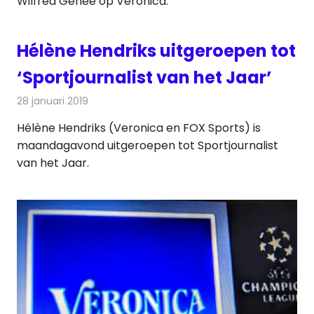
Wilfred Genee op Veronica.
Hélène Hendriks uitgeroepen tot
‘Sportjournalist van het Jaar’
28 januari 2019
Redactie
Televisienieuws
Hélène Hendriks (Veronica en FOX Sports) is
maandagavond uitgeroepen tot Sportjournalist
van het Jaar.