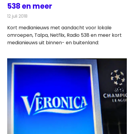
538 en meer
12 juli 2018
Redactie
Andere media over de media
Kort medianieuws met aandacht voor lokale
omroepen, Talpa, Netflix, Radio 538 en meer kort
medianieuws uit binnen- en buitenland: