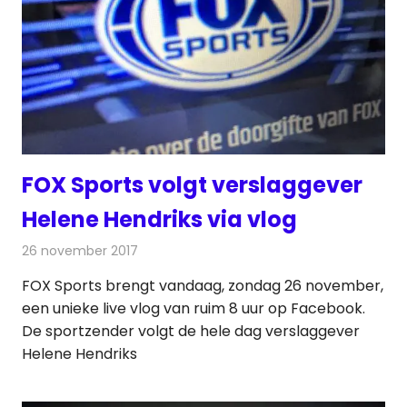
FOX Sports volgt verslaggever
Helene Hendriks via vlog
26 november 2017
Redactie
Nieuws
,
Televisienieuws
FOX Sports brengt vandaag, zondag 26 november,
een unieke live vlog van ruim 8 uur op Facebook.
De sportzender volgt de hele dag verslaggever
Helene Hendriks