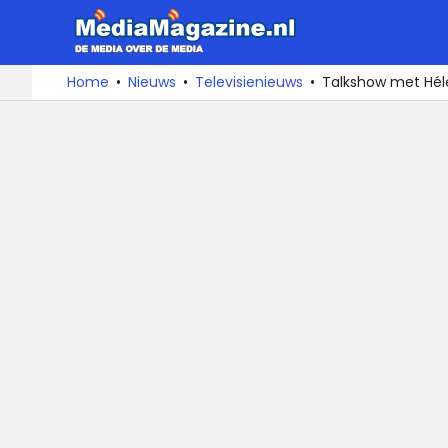
MediaMa
De
Ga
Home
Nieuws
Televisienieuws
Talkshow met Hél
media
naar
over
de
de
inhoud
media