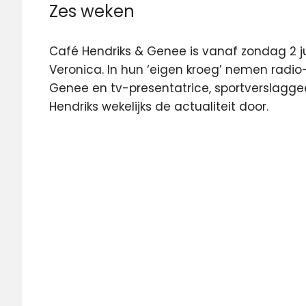
Zes weken
Café Hendriks & Genee is vanaf zondag 2 ju
Veronica. In hun ‘eigen kroeg’ nemen radio-
Genee en tv-presentatrice, sportverslagge
Hendriks wekelijks de actualiteit door.
Hélène
Hendriks
Talpa
televisie
Veronica
Wilfred
Genee