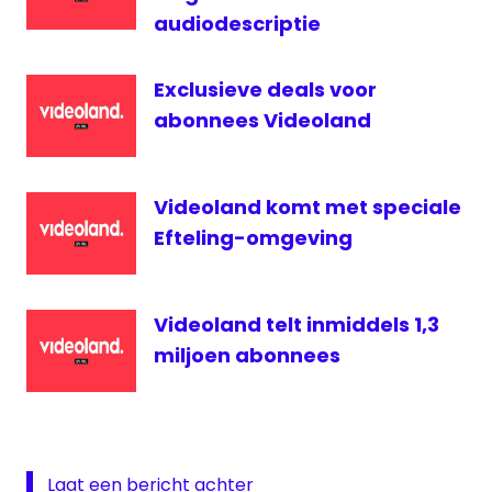
golf
audiodescriptie
longwave
Radio
Exclusieve deals voor
France
abonnees Videoland
RMC
rtl
Videoland komt met speciale
Efteling-omgeving
Videoland telt inmiddels 1,3
miljoen abonnees
Laat een bericht achter