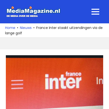
Ga
naar
MediaMagaz
MENU
de
De
inhoud
media
Home
Nieuws
France Inter staakt uitzendingen via de
over
lange golf
de
media