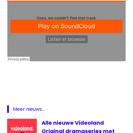
162
kHz
Europe
1
France
Meer nieuws...
Inter
Frankrijk
Alle nieuwe Videoland
lange
Original dramaseries met