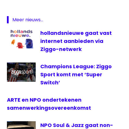
Frans
Klein
NPO
Meer nieuws...
televisie
hollandsnieuwe gaat vast
VARA
internet aanbieden via
Ziggo-netwerk
Champions League: Ziggo
Sport komt met ‘Super
Switch’
ARTE en NPO ondertekenen
samenwerkingsovereenkomst
NPO Soul & Jazz gaat non-