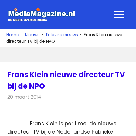
Ga
naar
MediaMagaz
MENU
de
De
inhoud
media
Home
Nieuws
Televisienieuws
Frans Klein nieuwe
over
directeur TV bij de NPO
de
media
Frans Klein nieuwe directeur TV
bij de NPO
20 maart 2014
Redactie
Televisienieuws
Frans Klein is per 1 mei de nieuwe
directeur TV bij de Nederlandse Publieke