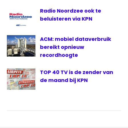
DVB-
C
Radio Noordzee ook te
Glasvezel
beluisteren via KPN
KickXL
KPN
ACM: mobiel dataverbruik
Lijbrandt
bereikt opnieuw
Telfort
recordhoogte
XMS
TOP 40 TV is de zender van
de maand bij KPN