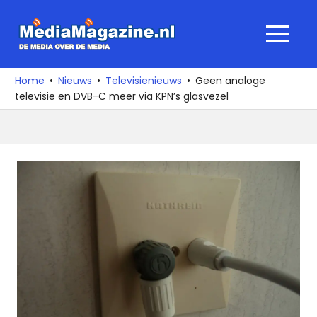
Ga
naar
MediaMagaz
MENU
de
De
inhoud
media
Home
Nieuws
Televisienieuws
Geen analoge
over
televisie en DVB-C meer via KPN’s glasvezel
de
media