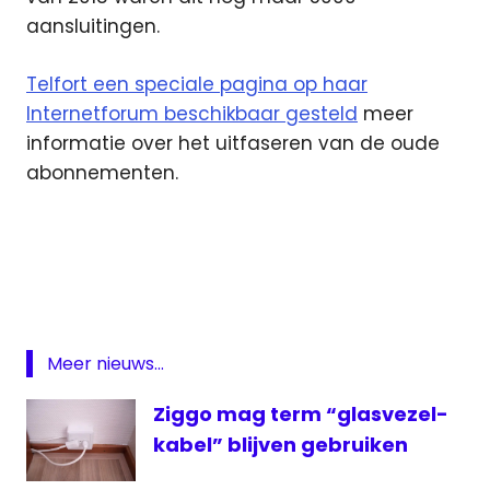
aansluitingen.
Telfort een speciale pagina op haar
Internetforum beschikbaar gesteld
meer
informatie over het uitfaseren van de oude
abonnementen.
analoge
radio
analoge
televisie
Concept
Meer nieuws...
digitale
radio
Ziggo mag term “glasvezel-
digitale
kabel” blijven gebruiken
televisie