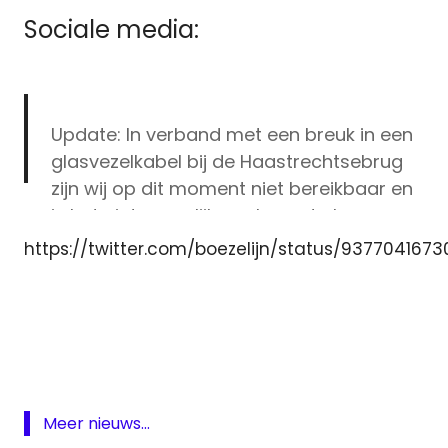
Sociale media:
Update: In verband met een breuk in een
glasvezelkabel bij de Haastrechtsebrug
zijn wij op dit moment niet bereikbaar en
is het niet mogelijk om langs te komen
aan de balie of een afspraak te maken.
https://twitter.com/boezelijn/status/937704167
De verwachting is dat dit de hele dag
gaat duren.
CaiWay
Gouda
— Gemeente Gouda
REKAM
(@GemeenteGouda)
December 4, 2017
REKAM
storing
Meer nieuws...