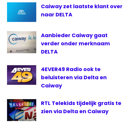
storing
Caiway zet laatste klant over
storing
naar DELTA
CaiWay
Storing
Internet
Aanbieder Caiway gaat
Storing
verder onder merknaam
REKAM
DELTA
4EVER49 Radio ook te
beluisteren via Delta en
Caiway
RTL Telekids tijdelijk gratis te
zien via Delta en Caiway