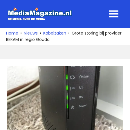
Ga
naar
MediaMagaz
MENU
de
De
inhoud
media
Home
Nieuws
Kabelzaken
Grote storing bij provider
over
REKAM in regio Gouda
de
media