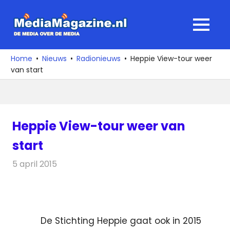
Ga
naar
MediaMagaz
MENU
de
De
inhoud
media
Home
Nieuws
Radionieuws
Heppie View-tour weer
over
van start
de
media
Heppie View-tour weer van
start
5 april 2015
Redactie
Radionieuws
De Stichting Heppie gaat ook in 2015