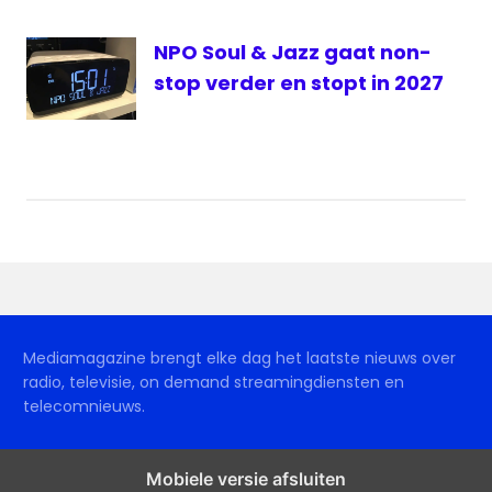
NPO Soul & Jazz gaat non-
stop verder en stopt in 2027
Mediamagazine brengt elke dag het laatste nieuws over
radio, televisie, on demand streamingdiensten en
telecomnieuws.
Mobiele versie afsluiten