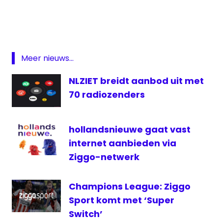
Featured
Heppie
Heppieview
Meer nieuws...
Loon
op
NLZIET breidt aanbod uit met
Zand
70 radiozenders
media
medianieuws
Radio
hollandsnieuwe gaat vast
internet aanbieden via
Stichting
Heppie
Ziggo-netwerk
televisie
tour
Champions League: Ziggo
View
Sport komt met ‘Super
Switch’
zendmast