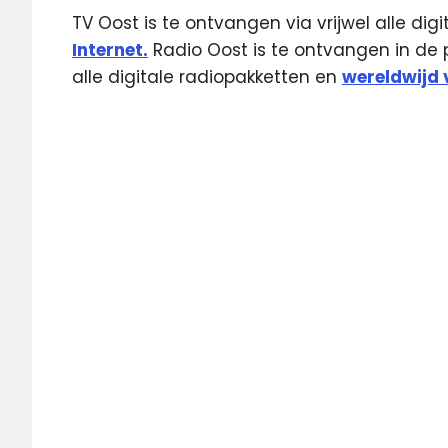
TV Oost is te ontvangen via vrijwel alle dig
Internet.
Radio Oost is te ontvangen in de pr
alle digitale radiopakketten en
wereldwijd v
Go
Ahead
Eagles
Heracles
Almelo
Heracles
live
Huldiging
live
RTV
Oost