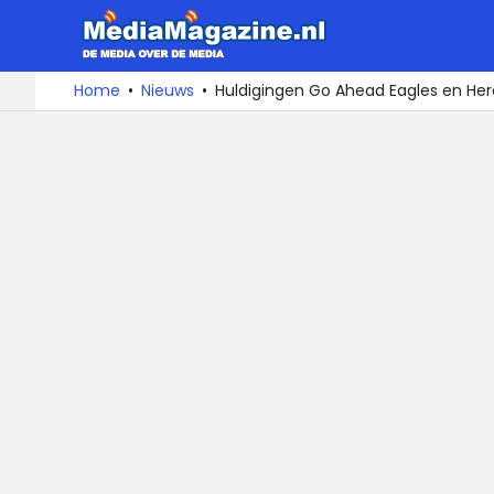
MediaMa
De
Ga
Home
Nieuws
Huldigingen Go Ahead Eagles en Hera
media
naar
over
de
de
inhoud
media