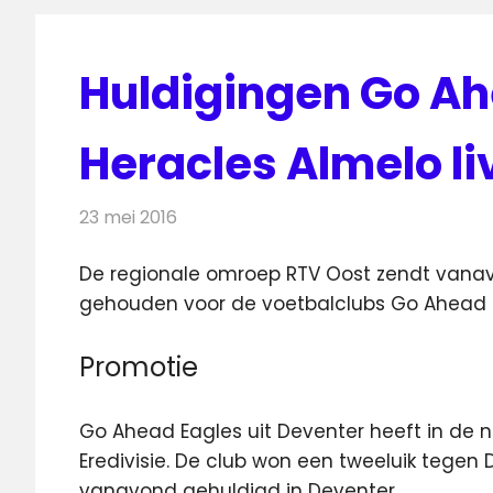
Huldigingen Go Ah
Heracles Almelo li
23 mei 2016
Redactie
Nieuws
,
Radionieuws
,
Televisienieuws
De regionale omroep RTV Oost zendt vana
gehouden voor de voetbalclubs Go Ahead Ea
Promotie
Go Ahead Eagles uit Deventer heeft in de
Eredivisie. De club won een tweeluik tegen
vanavond gehuldigd in Deventer.