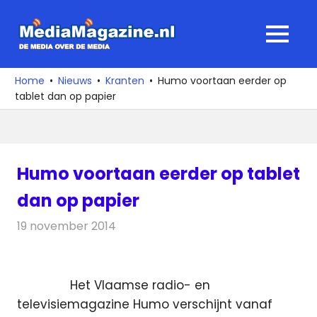
Ga
naar
MediaMagaz
MENU
de
De
inhoud
media
Home
Nieuws
Kranten
Humo voortaan eerder op
over
tablet dan op papier
de
media
Humo voortaan eerder op tablet
dan op papier
19 november 2014
Redactie
Kranten
Het Vlaamse radio- en
televisiemagazine Humo verschijnt vanaf