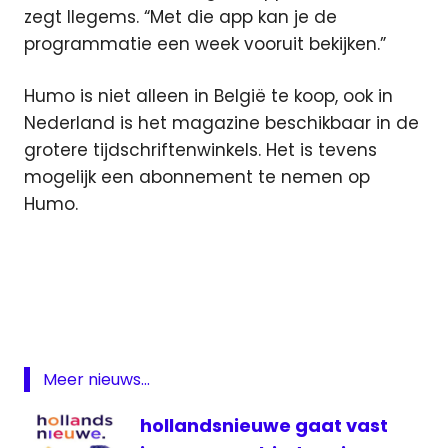
zegt Ilegems. “Met die app kan je de
programmatie een week vooruit bekijken.”
Humo is niet alleen in België te koop, ook in
Nederland is het magazine beschikbaar in de
grotere tijdschriftenwinkels. Het is tevens
mogelijk een abonnement te nemen op
Humo.
App
Begië
Humo
magazine
Meer nieuws...
tablet
televisie
hollandsnieuwe gaat vast
Vlaanderen