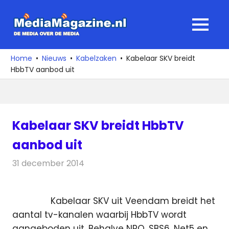
Ga
naar
MediaMagaz
MENU
de
De
inhoud
media
Home
Nieuws
Kabelzaken
Kabelaar SKV breidt
over
HbbTV aanbod uit
de
media
Kabelaar SKV breidt HbbTV
aanbod uit
31 december 2014
Redactie
Kabelzaken
Kabelaar SKV uit Veendam breidt het
aantal tv-kanalen waarbij HbbTV wordt
aangeboden uit. Behalve NPO, SBS6, Net5 en