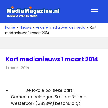
Ga
naar
MediaMagaz
MENU
de
De
inhoud
media
Home
Nieuws
Andere media over de media
Kort
over
medianieuws 1 maart 2014
de
media
Kort medianieuws 1 maart 2014
1 maart 2014
Redactie
Andere media over de media
De lokale politieke partij
Gemeentebelangen Smilde-Beilen-
Westerbork (GBSBW) beschuldigt