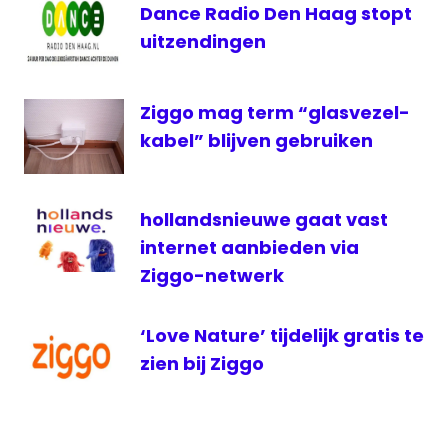
Dance Radio Den Haag stopt
kijkcijfers
uitzendingen
KPN
Liberty
Global
Ziggo mag term “glasvezel-
NOS
kabel” blijven gebruiken
Pirate
Bay
politiek
hollandsnieuwe gaat vast
televisie
internet aanbieden via
Ziggo-netwerk
ziggo
‘Love Nature’ tijdelijk gratis te
zien bij Ziggo