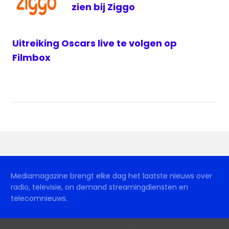
zien bij Ziggo
Uitreiking Oscars live te volgen op
Filmbox
Mediamagazine brengt elke dag het laatste nieuws over
radio, televisie, on demand streamingdiensten en
telecomnieuws.