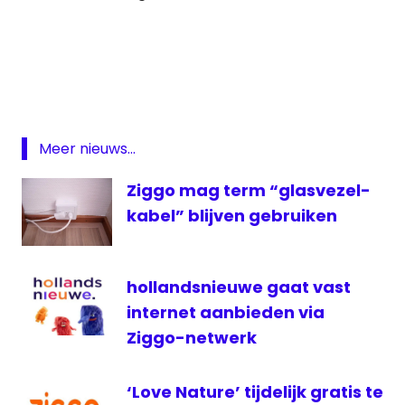
Amazon
Concertzender
FD
L1
Meer nieuws...
Radio
Gelderland
Ziggo mag term “glasvezel-
RTL
kabel” blijven gebruiken
Group
Studio
Brussel
hollandsnieuwe gaat vast
ziggo
internet aanbieden via
Ziggo-netwerk
‘Love Nature’ tijdelijk gratis te