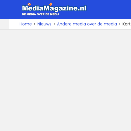
MediaMa
De
Ga
Home
Nieuws
Andere media over de media
Kor
media
naar
over
de
de
inhoud
media