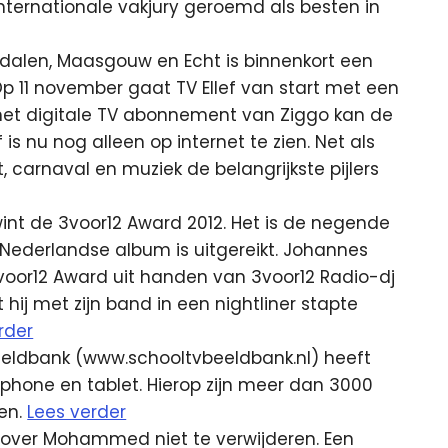
ternationale vakjury geroemd als besten in
dalen, Maasgouw en Echt is binnenkort een
p 11 november gaat TV Ellef van start met een
 het digitale TV abonnement van Ziggo kan de
is nu nog alleen op internet te zien. Net als
, carnaval en muziek de belangrijkste pijlers
nt de 3voor12 Award 2012. Het is de negende
 Nederlandse album is uitgereikt. Johannes
voor12 Award uit handen van 3voor12 Radio-dj
hij met zijn band in een nightliner stapte
rder
eldbank (www.schooltvbeeldbank.nl) heeft
phone en tablet. Hierop zijn meer dan 3000
ken.
Lees verder
over Mohammed niet te verwijderen. Een