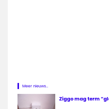
krant
Limburg
NTR
Youtube
ziggo
Meer nieuws...
Ziggo mag term “gl