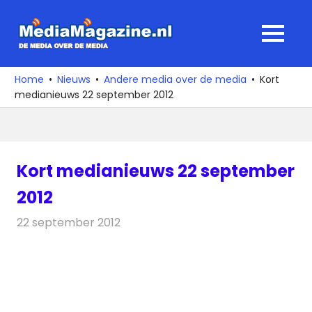
Ga
naar
MediaMagaz
MENU
de
De
inhoud
media
Home
Nieuws
Andere media over de media
Kort
over
medianieuws 22 september 2012
de
media
Kort medianieuws 22 september
2012
22 september 2012
Redactie
Andere media over de media