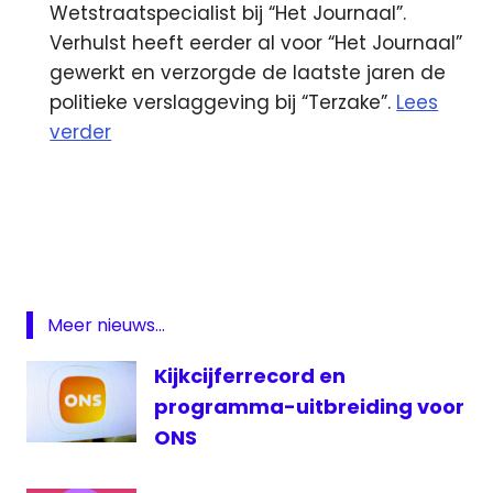
Wetstraatspecialist bij “Het Journaal”.
Verhulst heeft eerder al voor “Het Journaal”
gewerkt en verzorgde de laatste jaren de
politieke verslaggeving bij “Terzake”.
Lees
verder
EMI
Facebook
gezichtsherkenning
Ierland
Meer nieuws...
kijkcijfers
Microsoft
Kijkcijferrecord en
VRT
programma-uitbreiding voor
ONS