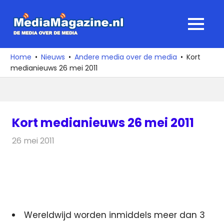
Ga
naar
MediaMagaz
MENU
de
De
inhoud
media
Home
Nieuws
Andere media over de media
Kort
over
medianieuws 26 mei 2011
de
media
Kort medianieuws 26 mei 2011
26 mei 2011
Redactie
Andere media over de media
Wereldwijd worden inmiddels meer dan 3