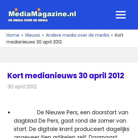
Ga
naar
MediaMagaz
MENU
de
De
inhoud
media
Home
Nieuws
Andere media over de media
Kort
over
medianieuws 30 april 2012
de
media
Kort medianieuws 30 april 2012
30 april 2012
Redactie
Andere media over de media
De Nieuwe Pers, een doorstart van
dagblad De Pers, gaat rond de zomer van
start. De digitale krant produceert dagelijks
ongeveer tien artikelen zelf. Daarnaast