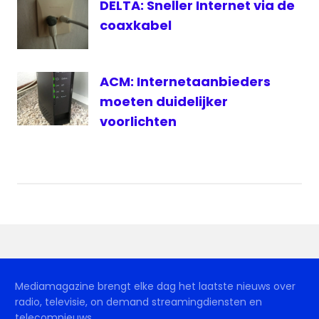
DELTA: Sneller Internet via de
coaxkabel
ACM: Internetaanbieders
moeten duidelijker
voorlichten
Mediamagazine brengt elke dag het laatste nieuws over
radio, televisie, on demand streamingdiensten en
telecomnieuws.