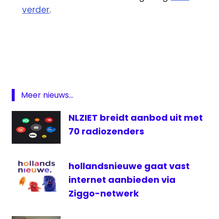
verder
.
De
nieuwe
Pers
Internet
L1
Meer nieuws...
Radio
NLZIET breidt aanbod uit met
Web
FM
70 radiozenders
hollandsnieuwe gaat vast
internet aanbieden via
Ziggo-netwerk