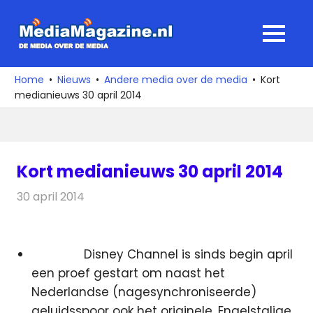
Ga
naar
MediaMagaz
MENU
de
De
inhoud
media
Home
Nieuws
Andere media over de media
Kort
over
medianieuws 30 april 2014
de
media
Kort medianieuws 30 april 2014
30 april 2014
Redactie
Andere media over de media
Disney Channel is sinds begin april
een proef gestart om naast het
Nederlandse (nagesynchroniseerde)
geluidsspoor ook het originele, Engelstalige,