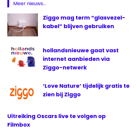
Meer nieuws...
4
Radio 5
Ziggo mag term “glasvezel-
Nostalgia
kabel” blijven gebruiken
TV
Vlaanderen
Twitter
hollandsnieuwe gaat vast
ziggo
internet aanbieden via
Ziggo-netwerk
‘Love Nature’ tijdelijk gratis te
zien bij Ziggo
Uitreiking Oscars live te volgen op
Filmbox