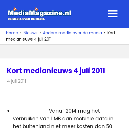
Ga
naar
MediaMagaz
MENU
de
De
inhoud
media
Home
Nieuws
Andere media over de media
Kort
over
medianieuws 4 juli 2011
de
media
Kort medianieuws 4 juli 2011
4 juli 2011
Redactie
Andere media over de media
Vanaf 2014 mag het
verbruiken van 1 MB aan mobiele data in
het buitenland niet meer kosten dan 50