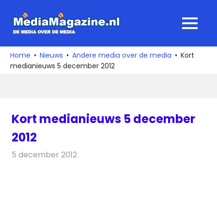
Ga
naar
MediaMagaz
MENU
de
De
inhoud
media
Home
Nieuws
Andere media over de media
Kort
over
medianieuws 5 december 2012
de
media
Kort medianieuws 5 december
2012
5 december 2012
Redactie
Andere media over de media