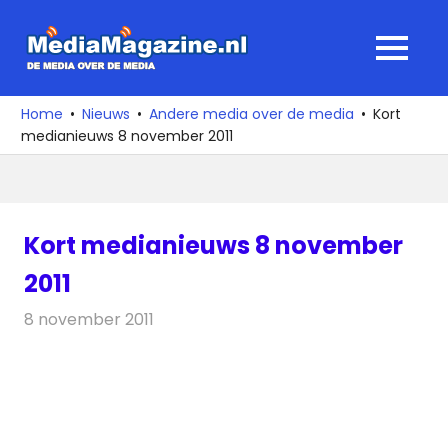
Ga
naar
MediaMagaz
MENU
de
De
inhoud
media
Home
Nieuws
Andere media over de media
Kort
over
medianieuws 8 november 2011
de
media
Kort medianieuws 8 november
2011
8 november 2011
Redactie
Andere media over de media