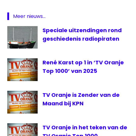
NCRV
News
Meer nieuws...
of
the
Speciale uitzendingen rond
World
geschiedenis radiopiraten
RTV
Noord-
Holland
René Karst op 1 in ‘TV Oranje
TV
Top 1000’ van 2025
Oranje
Veronica
XS4all
TV Oranje is Zender van de
Maand bij KPN
TV Oranje in het teken van de
TV Oranje Top 1000