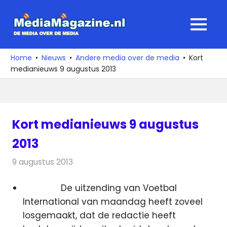
Ga
naar
MediaMagaz
MENU
de
De
inhoud
media
Home
Nieuws
Andere media over de media
Kort
over
medianieuws 9 augustus 2013
de
media
Kort medianieuws 9 augustus
2013
9 augustus 2013
Redactie
Andere media over de media
De uitzending van Voetbal
International van maandag heeft zoveel
losgemaakt, dat de redactie heeft