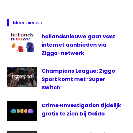
RTL7
televisie
Meer nieuws...
VI
Waterstad
hollandsnieuwe gaat vast
FM
internet aanbieden via
Ziggo-netwerk
Champions League: Ziggo
Sport komt met ‘Super
Switch’
Crime+Investigation tijdelijk
gratis te zien bij Odido