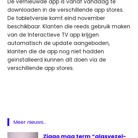
De vernieuwde app is vanaf vandaag te
downloaden in de verschillende app stores.
De tabletversie komt eind november
beschikbaar. Klanten die reeds gebruik maken
van de Interactieve TV app krijgen
automatisch de update aangeboden,
klanten die de app nog niet hadden
geïnstalleerd kunnen dit doen via de
verschillende app stores.
Android
App
Chromecast
ezine
Meer nieuws...
Fox
Sports
Ziggo mag term “glasvezel-