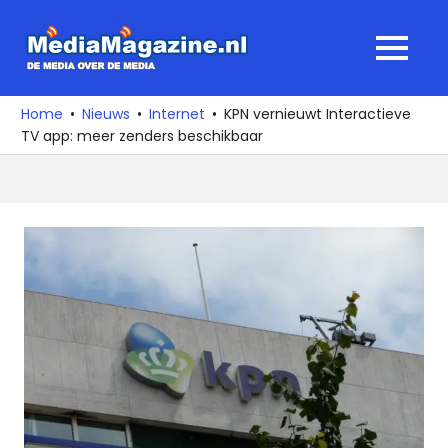
Ga
naar
MediaMagaz
MENU
de
De
inhoud
media
Home
Nieuws
Internet
KPN vernieuwt Interactieve
over
TV app: meer zenders beschikbaar
de
media