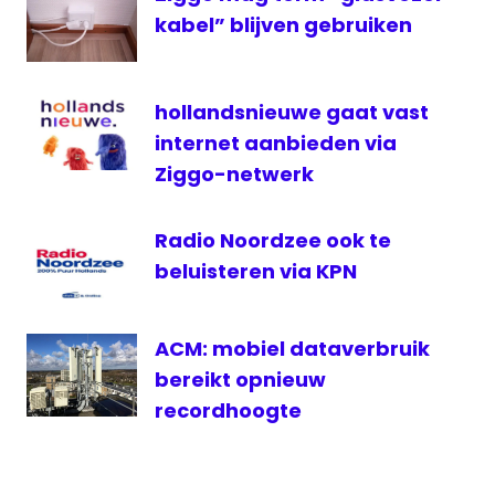
Interactieve
kabel” blijven gebruiken
tv
ios
KPN
hollandsnieuwe gaat vast
Smartphone
internet aanbieden via
televisie
Ziggo-netwerk
Radio Noordzee ook te
beluisteren via KPN
ACM: mobiel dataverbruik
bereikt opnieuw
recordhoogte