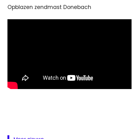
Opblazen zendmast Donebach
DeutschlandFunk
Donebach
Duitsland
langegolf