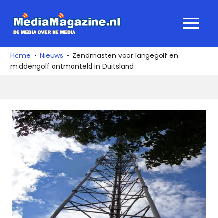
Ga
naar
MediaMagaz
MENU
de
De
inhoud
media
Home
Nieuws
Zendmasten voor langegolf en
over
middengolf ontmanteld in Duitsland
de
media