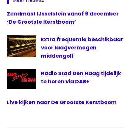
Meer nieuws...
Middengolf
Tannfeld
Zendmast IJsselstein vanaf 6 december
zendmast
‘De Grootste Kerstboom’
Extra frequentie beschikbaar
voor laagvermogen
middengolf
Radio Stad Den Haag tijdelijk
te horen via DAB+
Live kijken naar De Grootste Kerstboom