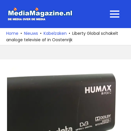
Ga
naar
MediaMagaz
MENU
de
De
inhoud
media
Home
Nieuws
Kabelzaken
Liberty Global schakelt
over
analoge televisie af in Oostenrijk
de
media