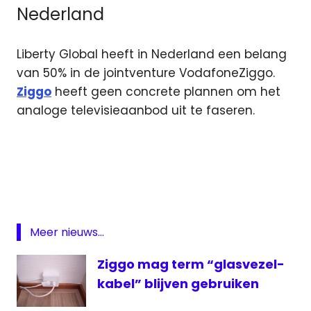
Nederland
Liberty Global heeft in Nederland een belang
van 50% in de jointventure VodafoneZiggo.
Ziggo
heeft geen concrete plannen om het
analoge televisieaanbod uit te faseren.
analoge
televisie
kabel
Liberty
Global
Meer nieuws...
Oostenrijk
Ziggo mag term “glasvezel-
UnityMedia
kabel” blijven gebruiken
UPC
VodafoneZiggo