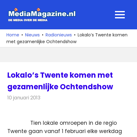
Ga
naar
MediaMagaz
MENU
de
De
inhoud
media
Home
Nieuws
Radionieuws
Lokalo’s Twente komen
over
met gezamenlijke Ochtendshow
de
media
Lokalo’s Twente komen met
gezamenlijke Ochtendshow
10 januari 2013
Redactie
Radionieuws
Tien lokale omroepen in de regio
Twente gaan vanaf 1 februari elke werkdag