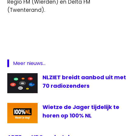
Regio FM (Wierden) en Delta FM
(Twenterand).
Featured
lokale
omroep
Ochtendshow
OLON
Meer nieuws...
Radio
NLZIET breidt aanbod uit met
RMC
70 radiozenders
Twente
samenwerking
Twente
Wietze de Jager tijdelijk te
horen op 100% NL