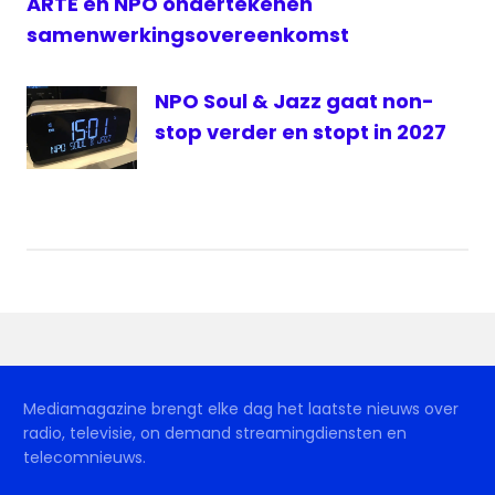
ARTE en NPO ondertekenen
samenwerkingsovereenkomst
NPO Soul & Jazz gaat non-
stop verder en stopt in 2027
Mediamagazine brengt elke dag het laatste nieuws over
radio, televisie, on demand streamingdiensten en
telecomnieuws.