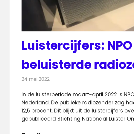
Luistercijfers: NPO 
beluisterde radio
24 mei 2022
Redactie
Radionieuws
In de luisterperiode maart-april 2022 is NP
Nederland. De publieke radiozender
zag haa
12,5 procent. Dit blijkt uit de luistercijfer
gepubliceerd Stichting Nationaal Luister O