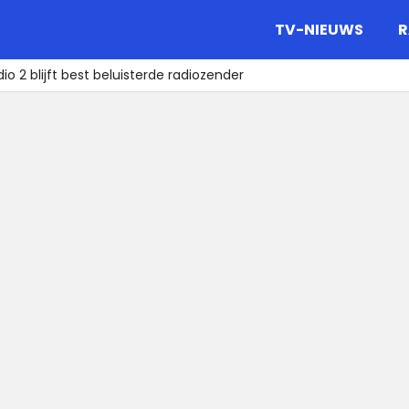
gazine.
TV-NIEUWS
R
dio 2 blijft best beluisterde radiozender