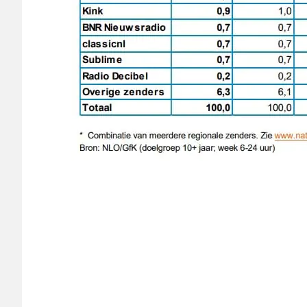
Luistercijfers
Qmusic
Radio
2