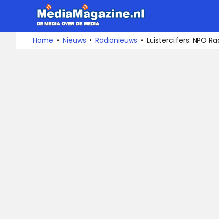
MediaMa
De
Ga
Home
Nieuws
Radionieuws
Luistercijfers: NPO Ra
media
naar
over
de
de
inhoud
media