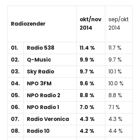
okt/nov
sep/okt
Radiozender
2014
2014
01.
Radio 538
11.4 %
11.7 %
02.
Q-Music
9.9 %
9.7 %
03.
Sky Radio
9.7 %
10.1 %
04.
NPO 3FM
9.6 %
10.0 %
05.
NPO Radio 2
8.8 %
8.8 %
06.
NPO Radio 1
7.0 %
7.1 %
07.
Radio Veronica
4.3 %
4.3 %
08.
Radio 10
4.2 %
4.4 %