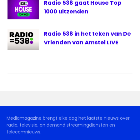
Radio 538 gaat House Top
1000 uitzenden
Radio 538 in het teken van De
Vrienden van Amstel LIVE
Mediamagazine brengt elke dag het laatste nieuws over
radio, televisie, on demand streamingdiensten en
telecomnieuws.