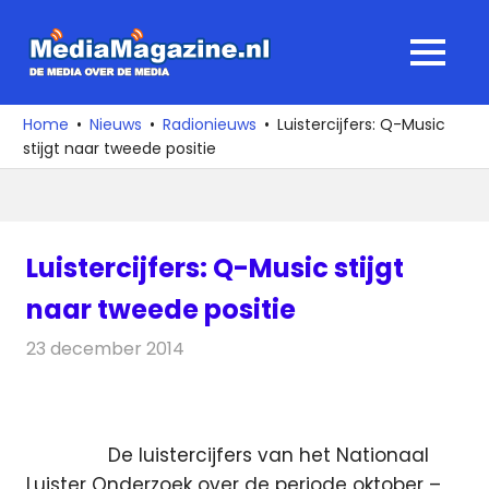
Ga
naar
MediaMagaz
MENU
de
De
inhoud
media
Home
Nieuws
Radionieuws
Luistercijfers: Q-Music
over
stijgt naar tweede positie
de
media
Luistercijfers: Q-Music stijgt
naar tweede positie
23 december 2014
Redactie
Radionieuws
De luistercijfers van het Nationaal
Luister Onderzoek over de periode oktober –