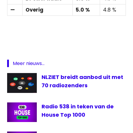
—
Overig
5.0 %
4.8 %
Featured
Luistrercijfers
media
medianieuws
Meer nieuws...
NLO
Q-
NLZIET breidt aanbod uit met
music
70 radiozenders
Radio
Radio
538
Radio 538 in teken van de
House Top 1000
radionieuws
Sky
Radio