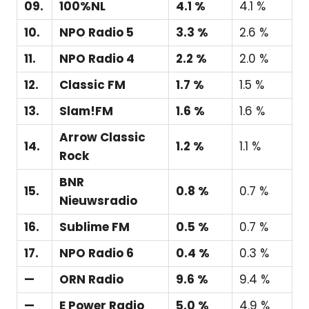
09.
100%NL
4.1 %
4.1 %
10.
NPO Radio 5
3.3 %
2.6 %
11.
NPO Radio 4
2.2 %
2.0 %
12.
Classic FM
1.7 %
1.5 %
13.
Slam!FM
1.6 %
1.6 %
Arrow Classic
14.
1.2 %
1.1 %
Rock
BNR
15.
0.8 %
0.7 %
Nieuwsradio
16.
Sublime FM
0.5 %
0.7 %
17.
NPO Radio 6
0.4 %
0.3 %
—
ORN Radio
9.6 %
9.4 %
—
E Power Radio
5.0 %
4.9 %