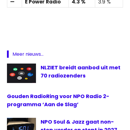
—
E Power Radio
4.3 %
3.9 %
Featured
Luistercijfers
NLO
omroep
Meer nieuws...
Radio
Radio
NLZIET breidt aanbod uit met
2
70 radiozenders
top
2000
Gouden RadioRing voor NPO Radio 2-
programma ‘Aan de Slag’
NPO Soul & Jazz gaat non-
stop verder en stopt in 2027