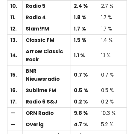
10.
Radio 5
2.4 %
2.7 %
11.
Radio 4
1.8 %
1.7 %
12.
Slam!FM
1.7 %
1.7 %
13.
Classic FM
1.5 %
1.4 %
Arrow Classic
14.
1.1 %
1.1 %
Rock
BNR
15.
0.7 %
0.7 %
Nieuwsradio
16.
Sublime FM
0.5 %
0.5 %
17.
Radio 6 S&J
0.2 %
0.2 %
—
ORN Radio
9.8 %
10.3 %
—
Overig
4.7 %
5.2 %