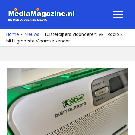
Ga
naar
MediaMagaz
MENU
de
De
inhoud
media
Home
Nieuws
Luistercijfers Vlaanderen: VRT Radio 2
over
blijft grootste Vlaamse zender
de
media