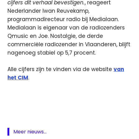
cijfers dit verhaal bevestigen.
, reageert
Nederlander Iwan Reuvekamp,
programmadirecteur radio bij Medialaan.
Medialaan is eigenaar van de radiozenders
Qmusic en Joe. Nostalgie, de derde
commerciële radiozender in Vlaanderen, blijft
nagenoeg stabiel op 5,7 procent.
Alle cijfers zijn te vinden via de website
van
het CIM
.
ezine
JOE
Luistercijfers
Qmusic
Meer nieuws...
Radio