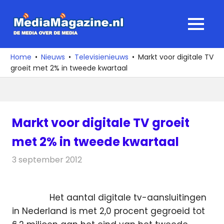
Ga
naar
MediaMagaz
MENU
de
De
inhoud
media
Home
Nieuws
Televisienieuws
Markt voor digitale TV
over
groeit met 2% in tweede kwartaal
de
media
Markt voor digitale TV groeit
met 2% in tweede kwartaal
3 september 2012
Redactie
Televisienieuws
Het aantal digitale tv-aansluitingen
in Nederland is met 2,0 procent gegroeid tot