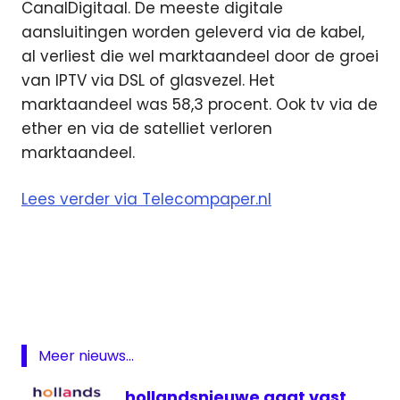
CanalDigitaal. De meeste digitale
aansluitingen worden geleverd via de kabel,
al verliest die wel marktaandeel door de groei
van IPTV via DSL of glasvezel. Het
marktaandeel was 58,3 procent. Ook tv via de
ether en via de satelliet verloren
marktaandeel.
Lees verder via Telecompaper.nl
digitaal
Digitenne
FTTH
kabel
Meer nieuws...
satelliet
televisie
hollandsnieuwe gaat vast