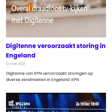
Digitenne veroorzaakt storing in
Engeland
12 mei 2021
Redactie
Televisienieuws
Digitenne van KPN veroorzaakt storingen op
diverse zendmasten in Engeland. KPN