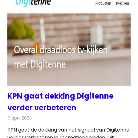
KPN gaat dekking Digitenne
verder verbeteren
7 april 2023
Redactie
Televisienieuws
KPN gaat de dekking van het signaal van Digitenne
verder verbeteren in recreatiegebieden. Dit