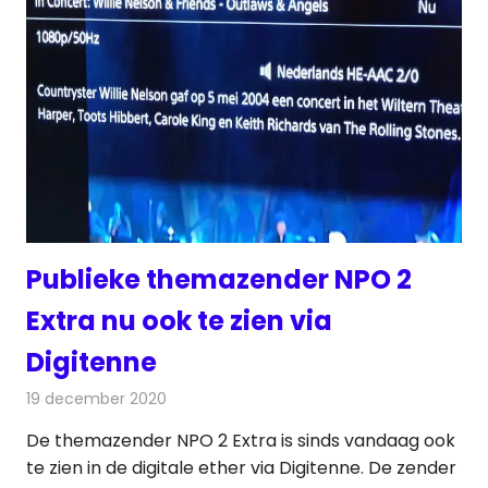
Publieke themazender NPO 2
Extra nu ook te zien via
Digitenne
19 december 2020
Redactie
Televisienieuws
De themazender NPO 2 Extra is sinds vandaag ook
te zien in de digitale ether via Digitenne. De zender