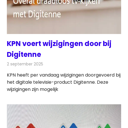
KPN voert wijzigingen door bij
Digitenne
2 september 2025
Redactie
Televisienieuws
KPN heeft per vandaag wijzigingen doorgevoerd bij
het digitale televisie-product Digitenne. Deze
wijzigingen zijn mogelijk