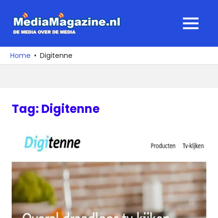
Ga
naar
MediaMagaz
MENU
de
De
inhoud
media
Home
Digitenne
over
de
media
Tag:
Digitenne