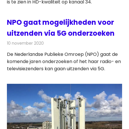
is te zien in HD-kwaliteit op kanaal 34.
NPO gaat mogelijkheden voor
uitzenden via 5G onderzoeken
10 november 2020
Redactie
Televisienieuws
De Nederlandse Publieke Omroep (NPO) gaat de
komende jaren onderzoeken of het haar radio- en
televisiezenders kan gaan uitzenden via 5G.