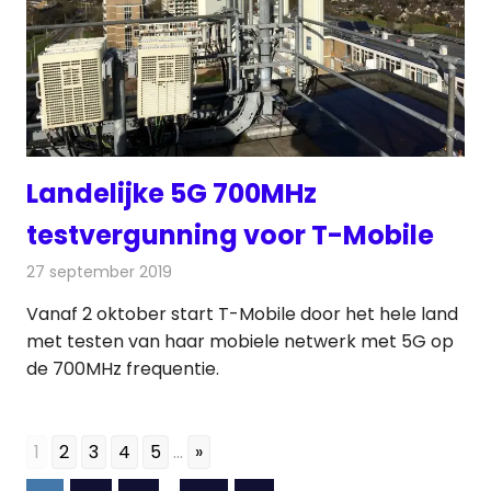
Landelijke 5G 700MHz
testvergunning voor T-Mobile
27 september 2019
Redactie
Telecom
Vanaf 2 oktober start T-Mobile door het hele land
met testen van haar mobiele netwerk met 5G op
de 700MHz frequentie.
1
2
3
4
5
...
»