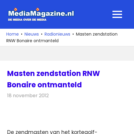
Ga
naar
MediaMagaz
MENU
de
De
inhoud
media
Home
Nieuws
Radionieuws
Masten zendstation
over
RNW Bonaire ontmanteld
de
media
Masten zendstation RNW
Bonaire ontmanteld
18 november 2012
Redactie
Radionieuws
De zendmasten van het kortegolf-