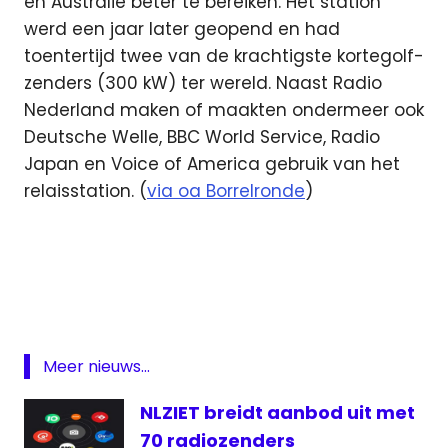
en Australië beter te bereiken. Het station
werd een jaar later geopend en had
toentertijd twee van de krachtigste kortegolf-
zenders (300 kW) ter wereld. Naast Radio
Nederland maken of maakten ondermeer ook
Deutsche Welle, BBC World Service, Radio
Japan en Voice of America gebruik van het
relaisstation. (
via oa Borrelronde
)
Bonaire
Featured
korte
golf
omroep
Meer nieuws...
Radio
NLZIET breidt aanbod uit met
rnw
70 radiozenders