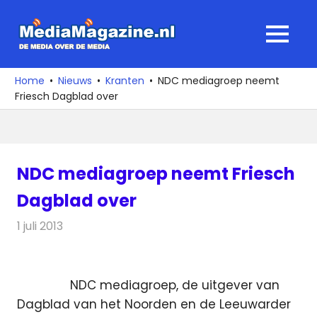
Ga
naar
MediaMagaz
MENU
de
De
inhoud
media
Home
Nieuws
Kranten
NDC mediagroep neemt
over
Friesch Dagblad over
de
media
NDC mediagroep neemt Friesch
Dagblad over
1 juli 2013
Redactie
Kranten
NDC mediagroep, de uitgever van
Dagblad van het Noorden en de Leeuwarder