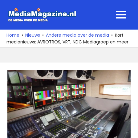
Ga
naar
MediaMagaz
MENU
de
De
inhoud
media
Home
Nieuws
Andere media over de media
Kort
over
medianieuws: AVROTROS, VRT, NDC Mediagroep en meer
de
media