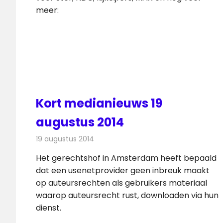
meer:
Kort medianieuws 19
augustus 2014
19 augustus 2014
Redactie
Andere media over de media
Het gerechtshof in Amsterdam heeft bepaald
dat een usenetprovider geen inbreuk maakt
op auteursrechten als gebruikers materiaal
waarop auteursrecht rust, downloaden via hun
dienst.