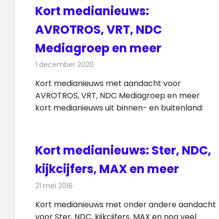
Kort medianieuws:
AVROTROS, VRT, NDC
Mediagroep en meer
1 december 2020
Redactie
Andere media over de media
Kort medianieuws met aandacht voor
AVROTROS, VRT, NDC Mediagroep en meer
kort medianieuws uit binnen- en buitenland:
Kort medianieuws: Ster, NDC,
kijkcijfers, MAX en meer
21 mei 2016
Redactie
Andere media over de media
,
Nieuws
Kort medianieuws met onder andere aandacht
voor Ster, NDC, kijkcijfers, MAX en nog veel