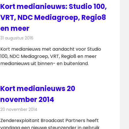
Kort medianieuws: Studio 100,
VRT, NDC Mediagroep, Regio8
en meer
31 augustus 2016
Redactie
Andere media over de media
,
Nieuws
Kort medianieuws met aandacht voor Studio
100, NDC Mediagroep, VRT, Regio8 en meer
medianieuws uit binnen- en buitenland.
Kort medianieuws 20
november 2014
20 november 2014
Redactie
Andere media over de media
Zenderexploitant Broadcast Partners heeft
vandaag een nieuwe steunzender in gebruik