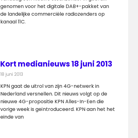
genomen voor het digitale DAB+-pakket van
de landelijke commerciële radiozenders op
kanaal 11C.
Kort medianieuws 18 juni 2013
18 juni 2013
Redactie
Andere media over de media
KPN gaat de uitrol van zijn 4G-netwerk in
Nederland versnellen. Dit nieuws volgt op de
nieuwe 4G-propositie KPN Alles-In-Een die
vorige week is geïntroduceerd. KPN aan het het
einde van