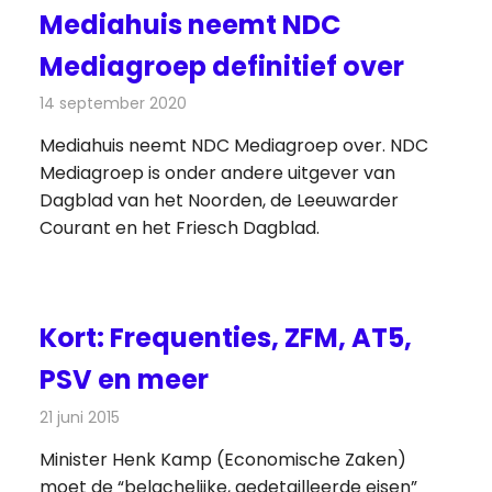
Mediahuis neemt NDC
Mediagroep definitief over
14 september 2020
Redactie
Kranten
Mediahuis neemt NDC Mediagroep over. NDC
Mediagroep is onder andere uitgever van
Dagblad van het Noorden, de Leeuwarder
Courant en het Friesch Dagblad.
Kort: Frequenties, ZFM, AT5,
PSV en meer
21 juni 2015
Redactie
Andere media over de media
,
Nieuws
Minister Henk Kamp (Economische Zaken)
moet de “belachelijke, gedetailleerde eisen”