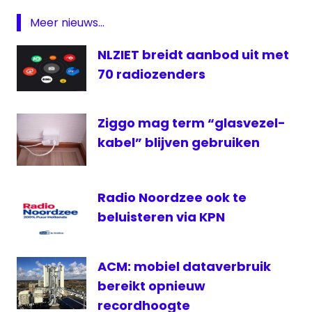
frequentie
Meer nieuws...
Giel
Beelen
NLZIET breidt aanbod uit met
KPN
70 radiozenders
NDC
Mediagroep
PSV
Ziggo mag term “glasvezel-
kabel” blijven gebruiken
Radio
Thijs
Slegers
Radio Noordzee ook te
beluisteren via KPN
ACM: mobiel dataverbruik
bereikt opnieuw
recordhoogte