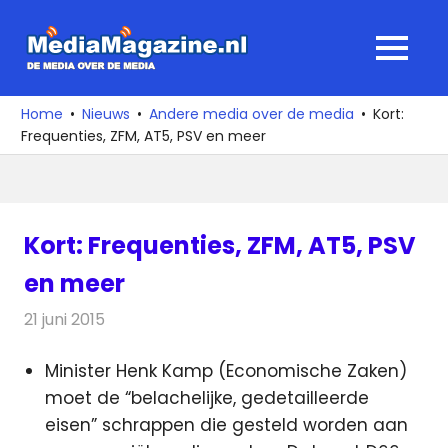
Ga
naar
MediaMagaz
MENU
de
De
inhoud
media
Home
Nieuws
Andere media over de media
Kort:
over
Frequenties, ZFM, AT5, PSV en meer
de
media
Kort: Frequenties, ZFM, AT5, PSV
en meer
21 juni 2015
Redactie
Andere media over de media
,
Nieuws
Minister Henk Kamp (Economische Zaken)
moet de “belachelijke, gedetailleerde
eisen” schrappen die gesteld worden aan