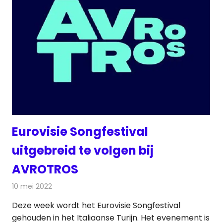
Eurovisie Songfestival
uitgebreid te volgen bij
AVROTROS
10 mei 2022
Redactie
Televisienieuws
Deze week wordt het Eurovisie Songfestival
gehouden in het Italiaanse Turijn. Het evenement is