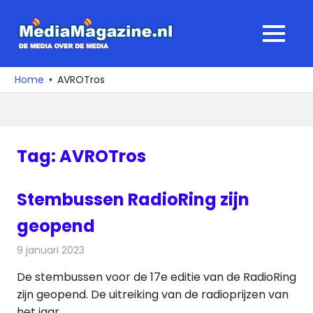
Ga
naar
MediaMagaz
MENU
de
De
inhoud
media
Home
AVROTros
over
de
media
Tag:
AVROTros
Stembussen RadioRing zijn
geopend
9 januari 2023
Redactie
Radionieuws
De stembussen voor de 17e editie van de RadioRing
zijn geopend. De uitreiking van de radioprijzen van
het jaar