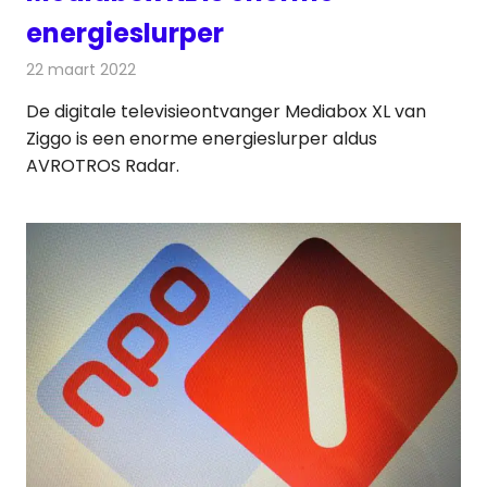
energieslurper
22 maart 2022
Redactie
Televisienieuws
De digitale televisieontvanger Mediabox XL van
Ziggo is een enorme energieslurper aldus
AVROTROS Radar.