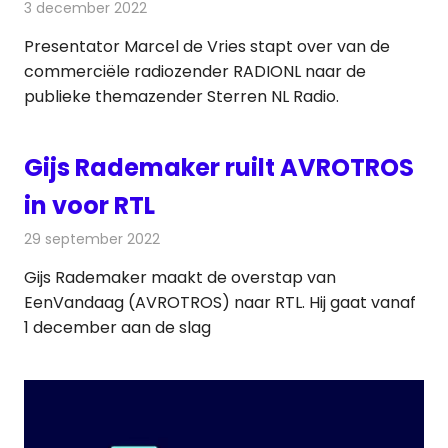
3 december 2022
Redactie
Radionieuws
Presentator Marcel de Vries stapt over van de
commerciële radiozender RADIONL naar de
publieke themazender Sterren NL Radio.
Gijs Rademaker ruilt AVROTROS
in voor RTL
29 september 2022
Redactie
Televisienieuws
Gijs Rademaker maakt de overstap van
EenVandaag (AVROTROS) naar RTL. Hij gaat vanaf
1 december aan de slag