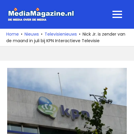
Ga
naar
MediaMagaz
MENU
de
De
inhoud
media
Home
Nieuws
Televisienieuws
Nick Jr. is zender van
over
de maand in juli bij KPN Interactieve Televisie
de
media