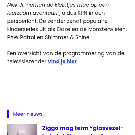
Nick Jr. nemen de kleintjes mee op een
leerzaam avontuur!
“, aldus KPN in een
persbericht. De zender zendt populaire
kinderseries uit als Blaze en de Monsterwielen,
PAW Patrol en Shimmer & Shine.
Een overzicht van de programmering van de
televisiezender
vind je hier
.
digitale
televisie
Interactieve
televisie
KPN
Meer nieuws...
Zender
van de
Ziggo mag term “glasvezel-
maand